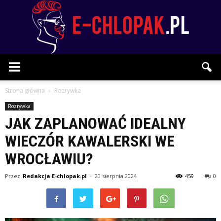
E-
Strona główna
Rozrywka
Rozrywka
JAK ZAPLANOWAĆ IDEALNY
chlopak.pl
WIECZÓR KAWALERSKI WE
WROCŁAWIU?
Przez
Redakcja E-chlopak.pl
-
20 sierpnia 2024
459
0