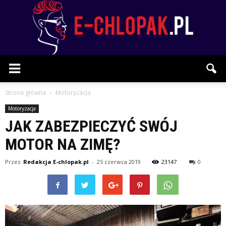
E-
Strona główna
Motoryzacja
Motoryzacja
JAK ZABEZPIECZYĆ SWÓJ
chlopak.pl
MOTOR NA ZIMĘ?
Przez
Redakcja E-chlopak.pl
-
25 czerwca 2019
23147
0