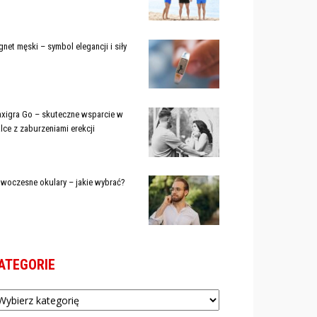
gnet męski – symbol elegancji i siły
xigra Go – skuteczne wsparcie w
lce z zaburzeniami erekcji
woczesne okulary – jakie wybrać?
ATEGORIE
tegorie