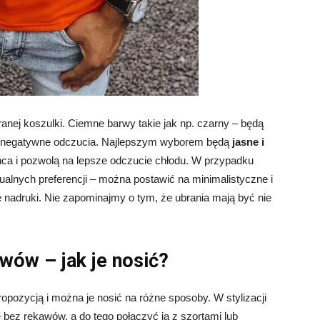
anej koszulki. Ciemne barwy takie jak np. czarny – będą
ie negatywne odczucia. Najlepszym wyborem będą
jasne i
łońca i pozwolą na lepsze odczucie chłodu. W przypadku
dualnych preferencji – można postawić na minimalistyczne i
we nadruki. Nie zapominajmy o tym, że ubrania mają być nie
wów – jak je nosić?
ropozycją i można je nosić na różne sposoby. W stylizacji
 bez rękawów, a do tego połączyć ją z szortami lub