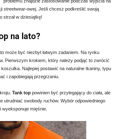
problemu znajdzie zastosowanie podczas wyjścia na
ji streetwear-owej. Jeśli chcesz podkreślić swoją
o strzał w dziesiątkę!
op na lato?
ato może być niezbyt łatwym zadaniem. Na rynku
ów. Pierwszym krokiem, który należy podjąć to zwrócić
koszulka. Najlepiej postawić na naturalne tkaniny, typu
ać i zapobiegają przegrzaniu.
kroju.
Tank top
powinien być przylegający do ciała, ale
nie utrudniać swobody ruchów. Wybór odpowiedniego
 i wyeksponuje mięśnie.