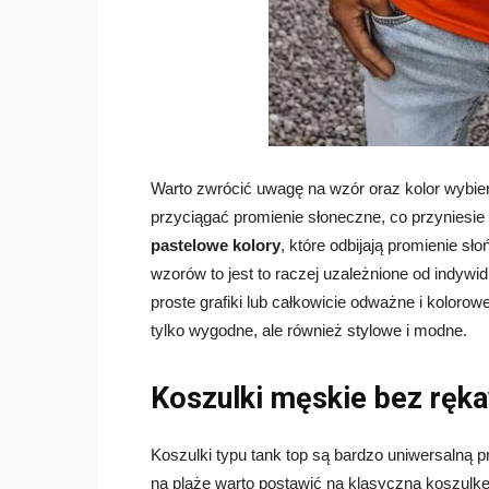
Warto zwrócić uwagę na wzór oraz kolor wybier
przyciągać promienie słoneczne, co przynies
pastelowe kolory
, które odbijają promienie s
wzorów to jest to raczej uzależnione od indywi
proste grafiki lub całkowicie odważne i koloro
tylko wygodne, ale również stylowe i modne.
Koszulki męskie bez ręka
Koszulki typu tank top są bardzo uniwersalną p
na plażę warto postawić na klasyczną koszulkę