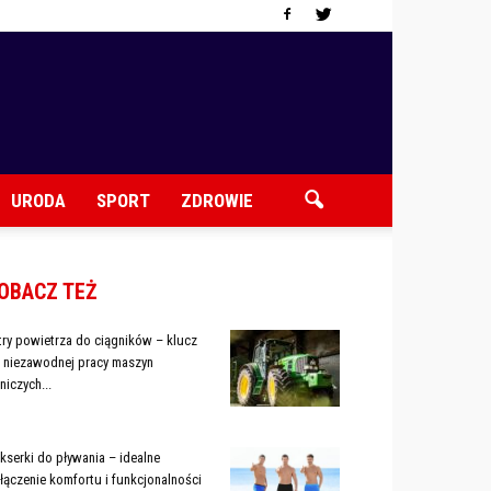
URODA
SPORT
ZDROWIE
OBACZ TEŻ
ltry powietrza do ciągników – klucz
 niezawodnej pracy maszyn
lniczych...
kserki do pływania – idealne
łączenie komfortu i funkcjonalności