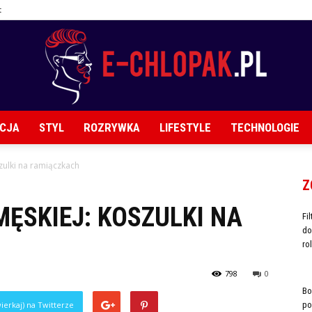
t
CJA
STYL
ROZRYWKA
LIFESTYLE
TECHNOLOGIE
E-
zulki na ramiączkach
Z
MĘSKIEJ: KOSZULKI NA
Fi
do
chlopak.pl
ro
798
0
Bo
ierkaj) na Twitterze
po