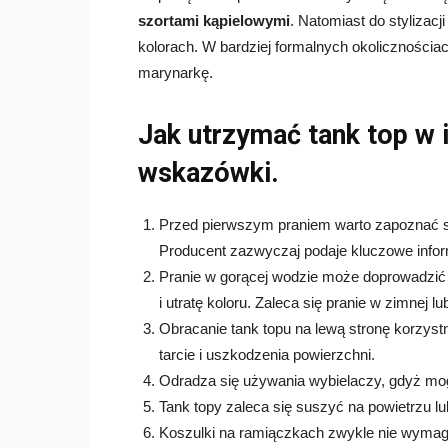
szortami kąpielowymi
. Natomiast do stylizac
kolorach. W bardziej formalnych okolicznościa
marynarkę.
Jak utrzymać tank top w 
wskazówki.
Przed pierwszym praniem warto zapoznać si
Producent zazwyczaj podaje kluczowe inform
Pranie w gorącej wodzie może doprowadzić d
i utratę koloru. Zaleca się pranie w zimnej lub
Obracanie tank topu na lewą stronę korzys
tarcie i uszkodzenia powierzchni.
Odradza się używania wybielaczy, gdyż mog
Tank topy zaleca się suszyć na powietrzu lu
Koszulki na ramiączkach zwykle nie wymagają