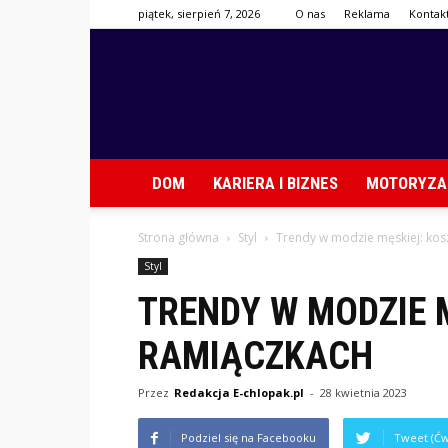
piątek, sierpień 7, 2026
O nas
Reklama
Kontak
DOM
KARIERA I BIZNES
MOTORYZA
Strona główna
Styl
Trendy w modzie męskiej: kos
Styl
TRENDY W MODZIE 
RAMIĄCZKACH
Przez
Redakcja E-chlopak.pl
-
28 kwietnia 2023
Podziel się na Facebooku
Tweet (Ćw