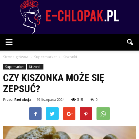
E-
Strona główna
Supermarket
Kiszonki
Supermarket
Kiszonki
CZY KISZONKA MOŻE SIĘ
chlopak.pl
ZEPSUĆ?
Przez
Redakcja
-
19 listopada 2024
315
0