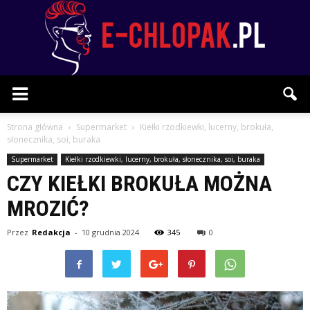
E-
Strona główna
Supermarket
Kiełki rzodkiewki, lucerny, brokuła,
słonecznika, soi, buraka
Supermarket
Kiełki rzodkiewki, lucerny, brokuła, słonecznika, soi, buraka
chlopak.pl
CZY KIEŁKI BROKUŁA MOŻNA
MROZIĆ?
Przez
Redakcja
-
10 grudnia 2024
345
0