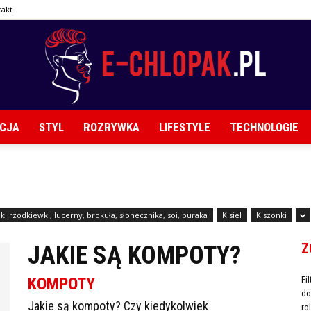
takt
CJA
STYL
ROZRYWKA
LIFESTYLE
TECHNOLOGIE
E-
łki rzodkiewki, lucerny, brokuła, słonecznika, soi, buraka
Kisiel
Kiszonki
chlopak.pl
Z
JAKIE SĄ KOMPOTY?
KOMPOTY
Fi
do
Jakie są kompoty? Czy kiedykolwiek
ro