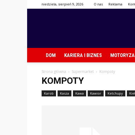
niedziela, sierpień 9, 2026
O nas
Reklama
Kon
DOM
KARIERA I BIZNES
MOTORYZA
Strona główna
Supermarket
Kompoty
KOMPOTY
Karob
Kasza
Kawa
Kawior
Ketchupy
Kie