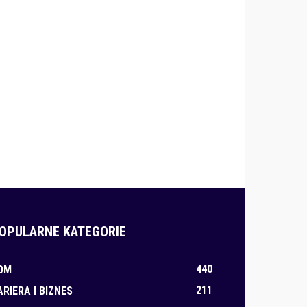
OPULARNE KATEGORIE
440
OM
211
ARIERA I BIZNES