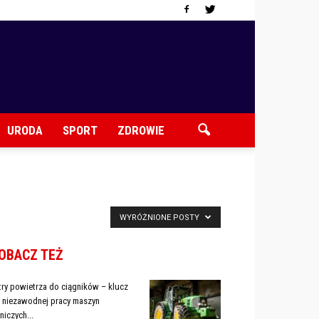
URODA
SPORT
ZDROWIE
WYRÓŻNIONE POSTY
OBACZ TEŻ
ltry powietrza do ciągników – klucz
 niezawodnej pracy maszyn
lniczych...