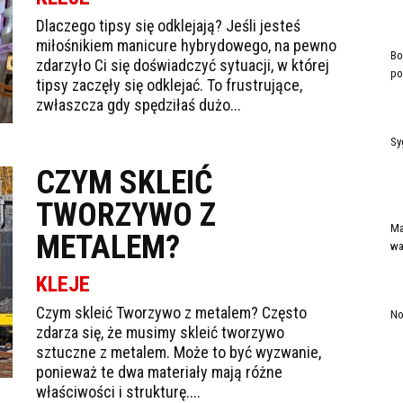
Dlaczego tipsy się odklejają? Jeśli jesteś
miłośnikiem manicure hybrydowego, na pewno
Bo
zdarzyło Ci się doświadczyć sytuacji, w której
po
tipsy zaczęły się odklejać. To frustrujące,
zwłaszcza gdy spędziłaś dużo...
Sy
CZYM SKLEIĆ
TWORZYWO Z
Ma
METALEM?
wa
KLEJE
Czym skleić Tworzywo z metalem? Często
No
zdarza się, że musimy skleić tworzywo
sztuczne z metalem. Może to być wyzwanie,
ponieważ te dwa materiały mają różne
właściwości i strukturę....