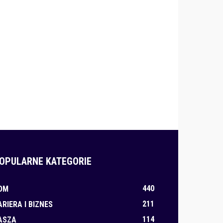
OPULARNE KATEGORIE
440
OM
211
ARIERA I BIZNES
114
ASZA