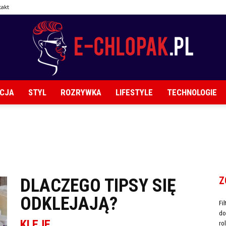
takt
CJA
STYL
ROZRYWKA
LIFESTYLE
TECHNOLOGIE
E-
chlopak.pl
Z
DLACZEGO TIPSY SIĘ
ODKLEJAJĄ?
Fi
do
KLEJE
ro