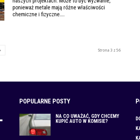
naszych projektach. Może to być wyzwanie,
ponieważ metale mają różne właściwości
chemiczne i fizyczne....
Strona 3 z 56
POPULARNE POSTY
P
NA CO UWAŻAĆ, GDY CHCEMY
D
KUPIĆ AUTO W KOMISIE?
K
K