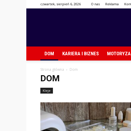
czwartek, sierpień 6, 2026
O nas
Reklama
Kon
DOM
KARIERA I BIZNES
MOTORYZA
Strona główna
Dom
DOM
Kleje